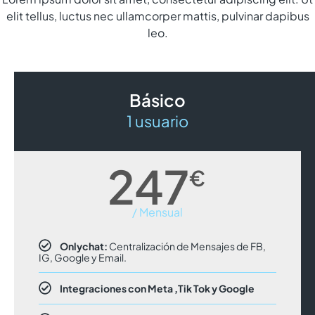
elit tellus, luctus nec ullamcorper mattis, pulvinar dapibus
leo.
Básico
1 usuario
247
€
/ Mensual
Onlychat:
Centralización de Mensajes de FB,
IG, Google y Email.
Integraciones con Meta ,Tik Tok y Google