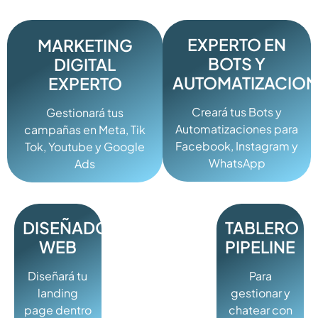
EXPERTO EN
MARKETING
BOTS Y
DIGITAL
AUTOMATIZACION
EXPERTO
Creará tus Bots y
Gestionará tus
Automatizaciones para
campañas en Meta, Tik
Facebook, Instagram y
Tok, Youtube y Google
WhatsApp
Ads
TODO
DISEÑADOR
TABLERO
WEB
PIPELINE
EN
Diseñará tu
Para
UN
landing
gestionar y
page dentro
chatear con