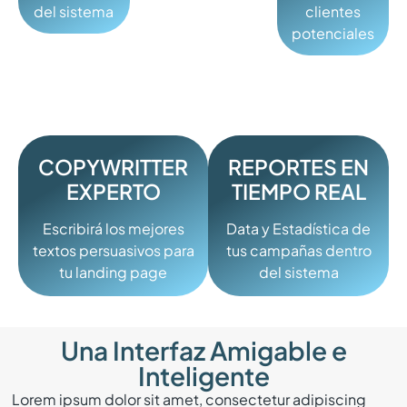
SÓLO
del sistema
clientes
potenciales
LUGAR
REPORTES EN
COPYWRITTER
TIEMPO REAL
EXPERTO
Data y Estadística de
Escribirá los mejores
tus campañas dentro
textos persuasivos para
del sistema
tu landing page
Una Interfaz Amigable e
Inteligente
Lorem ipsum dolor sit amet, consectetur adipiscing