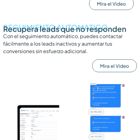
Mira el Video
SEGUIMIENTO AUTOMATICO
Recupera leads que no responden
Con el seguimiento automático, puedes contactar
fácilmente a los leads inactivos y aumentar tus
conversiones sin esfuerzo adicional.
Mira el Video