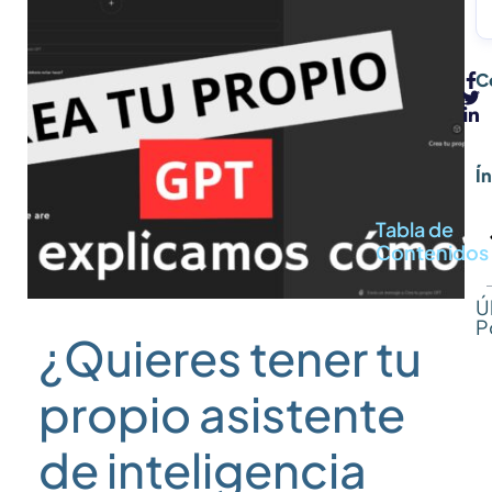
B
C
Í
Tabla de
Contenidos
Ú
P
¿Quieres tener tu
propio asistente
de inteligencia